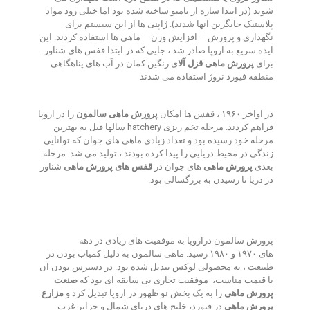
شوند (در ابتدا سازه از بامبو ساخته شده بود اما خیلی زود مواد
پلاستیک جایگزین آنها شدند). ژاپنی ها از این سیستم برای
نگهداری و پرورش
–
افزایش وزن
–
ماهی ها استفاده کردند
.
این
ایده سریع به اروپا صادر شد ، جایی که در ابتدا قفس های شناور
برای
پرورش ماهی قزل آلا
ی رنگین کمان در آب های پناهگاهی
منطقه فیورد نروژ استفاده می شدند
در اواخر ۱۹۶۰ ، قفس ها امکان
پرورش ماهی سالمون
را در اروپا
فراهم کردند
.
مرحله تخم ریزی
hatchery
سالها قبل به بهترین
مرحله خود رسیده بود و تعداد زیادی ماهی های جوان که توانایی
زندگی در محیط دریایی را پیدا کرده بودند ، تولید می شد
.
مرحله
بعدی
پرورش ماهی
های جوان در
قفس های پرورش ماهی
شناور
در دریا تا رسیدن به بزرگسالی بود
.
پرورش سالمون دراروپا به موفقیت های زیادی در دهه
های ۱۹۷۰ و ۱۹۸۰ رسید
.
ماهی سالمون به دلیل کمیاب بودن در
طبیعت ، به محصولی لوکس تبدیل شده بود
.
در دسترس بودن آن
با قیمت مناسب،
موفقیت تجاری بی سابقه ای بود که
صنعت
پرورش ماهی
را به یک بخش نو ظهور در اروپا تبدیل کرد و
مزارع
پرورش ماهی
در فیورد، خلیج های دریای شمال و جزایر غرب