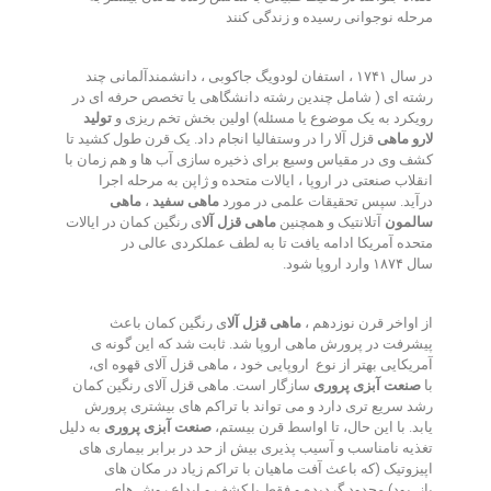
مرحله نوجوانی رسیده و زندگی کنند
در سال ۱۷۴۱ ، استفان لودویگ جاکوبی ، دانشمندآلمانی چند
رشته ای ( شامل چندین رشته دانشگاهی یا تخصص حرفه ای در
رویکرد به یک موضوع یا مسئله) اولین بخش تخم ریزی و
تولید
لارو ماهی
قزل آلا را در وستفالیا انجام داد
.
یک قرن طول کشید تا
کشف وی در مقیاس وسیع برای ذخیره سازی آب ها و هم زمان با
انقلاب صنعتی در اروپا ، ایالات متحده و ژاپن به مرحله اجرا
درآید
.
سپس تحقیقات علمی در مورد
ماهی سفید
،
ماهی
سالمون
آتلانتیک و همچنین
ماهی قزل آلا
ی رنگین کمان در ایالات
متحده آمریکا ادامه یافت تا به لطف عملکردی عالی در
سال ۱۸۷۴ وارد اروپا شود
.
از اواخر قرن نوزدهم ،
ماهی قزل آلا
ی رنگین کمان باعث
پیشرفت در پرورش ماهی اروپا شد
.
ثابت شد که این گونه ی
آمریکایی بهتر از نوع
اروپایی خود ، ماهی قزل آلای قهوه ای،
با
صنعت آبزی پروری
سازگار است
.
ماهی قزل آلای رنگین کمان
رشد سریع تری دارد و می تواند با تراکم های بیشتری پرورش
یابد
.
با این حال، تا اواسط قرن بیستم،
صنعت آبزی پروری
به دلیل
تغذیه نامناسب و آسیب پذیری بیش از حد در برابر بیماری های
اپیزوتیک (که باعث آفت ماهیان با تراکم زیاد در مکان های
باز
بود) محدود گردیده و فقط با کشف و ابداع روش های