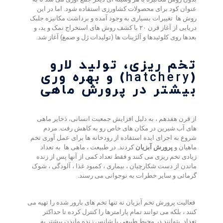
عنوان کود برای محصولات کشاورزی استفاده شود
.
اما در این
روش ها
تغییرات بسیاری به وجود آمده و برداشت مکانیزه جلبک
دریایی از آغاز قرن ۲۰ با کشف روش های استخراج نمک و ید، و
بعدها روی کلوئیدها و آلژینات ها (تولیدات ژل و صمغ) آغاز شد
.
تخم ریزی، تولید لارو
(
hatchery
) و بهره وری
بیشتر در پرورش ماهی
از قرن هفدهم ، به دلیل افزایش جمعیت انسانی، ذخایر ماهی
های آب شیرین در مکان های خاص رو به کاهش رفت
.
مردم
شروع به اجرای ایده استفاده از رودخانه ها برای عمل آوری تخم
ماهیان و
پرورش آبزیان
کردند
.
در طبیعت ، ماهی ها
به تعداد
زیادی تخم ریزی می کنند و فقط تعداد کمی از آنها پس از زنده
ماندن از دست شکارچیان ، بیماری ، کمبود غذا ، آلودگی ، شوک
گرمائی و سایر خطرات به نوجوانی می رسند
.
فعالیت پرورش تخم آبزیان نه تنها تخم های بارور شده را تهیه می
کنند ، بلکه می توانند تمام پارامترها را کنترل کرده تا حداکثر
تعداد
بتوانند در محیط طبیعی با شانس زنده ماندن بیشتر به