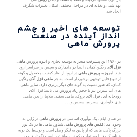
بهداشتی و تغذیه ای در مراحل مختلف، امکان تغییرات شگرف
ایجاد شد
توسعه های اخیر و چشم
انداز آینده در صنعت
پرورش ماهی
در ۱۹۶۰ این پیشرفت منجر به توسعه تجاری و انبوه پرورش
ماهی
قزل آلا
ی رنگین کمان ، ابتدا در دانمارک و سپس در سراسر اروپا
شد
.
امروزه،
پرورش ماهی
در اروپا از نظر کیفیت محصول و گونه
از تنوع قابل توجهی برخوردار است
.
به جز
ماهی قزل آلا
ی رنگین
کمان، که هنوز نسبت به گونه های دیگر برتری دارد، سایر ماهی
های آب شیرین نیز با حجم زیاد پرورش می یابند
:
قزل آلای
رودخانه ای ، قزل آلای بروک، ماهی سفید، تیلاپیا، زاندر، ماهی
های خاویاری، سیبریم، سیبس و
. . .
در همان ایام ، یک نوآوری اساسی در
پرورش ماهی
در ژاپن به
وجود آمد
:
قفس های پرورش ماهی
شناور
.
ماهی ها در یک تور
بزرگ پاکت مانند که از پایین به لنگر وصل است و توسط یک بویه
شناور کروی یا مستطیلی که در سطح دریا است نگهداری می