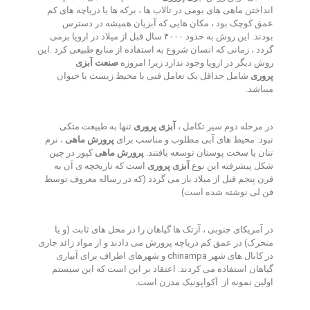
انداختن ماهی های بومی در تالاب ها ، برکه ها یا دریاچه های کم
عمق کوچک بود ، مکان هایی که آبزیان همیشه در دسترس
بودند
.
این روش به حدود ۴۰۰۰ سال قبل از میلاد در اروپا برمی
گردد ، زمانی که انسان شروع به استفاده از منابع طبیعی کرد
.
این
روش دیگر در اروپا وجود ندارد زیرا امروزه
صنعت آبزی
پروری
شامل حداقل یک تعامل فنی با محیط زیست یا حیوان
میباشد
.
در مرحله دوم سیر تکامل ،
آبزی پروری
تنها به طبیعت متکی
نبود
:
محیط های آبی مطلوب و مناسب برای
پرورش ماهی
، نرم
تنان یا سخت پوستان توسعه یافتند
.
پرورش ماهی
کپور در چین
شکل پیشرفته این نوع
آبزی پروری
است که تاریخچه ی آن به
قرن پنجم قبل از میلاد باز می گردد (که در رساله معروف توسط
فن لی نوشته شده است)
در آمریکای جنوبی ، آزتک ها گیاهان را در محل های ثابت (و یا
متحرک) در عمق کم دریاچه پرورش می دادند و از مواد زائد جاری
در کانال های شهر
chinampa
و شهرهای اطراف برای آبیاری
گیاهان استفاده می کردند
.
اعتقاد بر این است که این سیستم
اولین نمونه از
آکواپونیک مدرن است
.