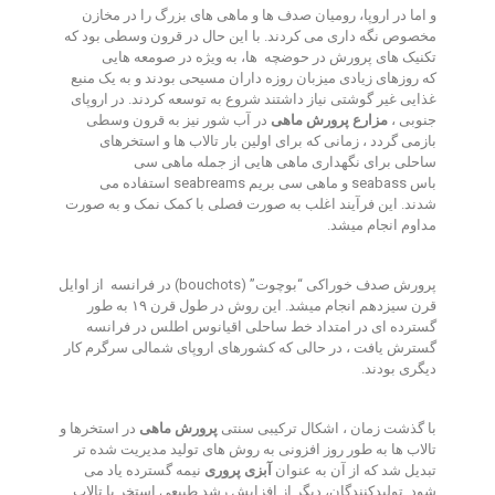
و اما در اروپا، رومیان صدف ها و ماهی های بزرگ را در مخازن
مخصوص نگه داری می کردند
.
با این حال در قرون وسطی بود که
تکنیک های پرورش در حوضچه
ها، به ویژه در صومعه هایی
که روزهای زیادی میزبان روزه داران مسیحی بودند و به یک منبع
غذایی غیر گوشتی نیاز داشتند شروع به توسعه کردند
.
در اروپای
جنوبی ،
مزارع پرورش ماهی
در آب شور نیز به قرون وسطی
بازمی گردد ، زمانی که برای اولین بار تالاب ها و استخرهای
ساحلی برای نگهداری ماهی هایی از جمله ماهی سی
باس
seabass
و ماهی سی بریم
seabreams
استفاده می
شدند
.
این فرآیند اغلب به صورت فصلی با کمک نمک و به صورت
مداوم انجام میشد
.
پرورش صدف خوراکی
“
بوچوت
”
(
bouchots
) در فرانسه از اوایل
قرن سیزدهم انجام میشد
.
این روش در طول قرن ۱۹ به طور
گسترده ای در امتداد خط ساحلی اقیانوس اطلس در فرانسه
گسترش یافت ، در حالی که کشورهای اروپای شمالی سرگرم کار
دیگری بودند
.
با گذشت زمان ، اشکال ترکیبی سنتی
پرورش ماهی
در استخرها و
تالاب ها به طور روز افزونی به روش های تولید مدیریت شده تر
تبدیل شد که از آن به عنوان
آبزی پروری
نیمه گسترده یاد می
شود
.
تولیدکنندگان، دیگر از افزایش رشد طبیعی استخر یا تالاب