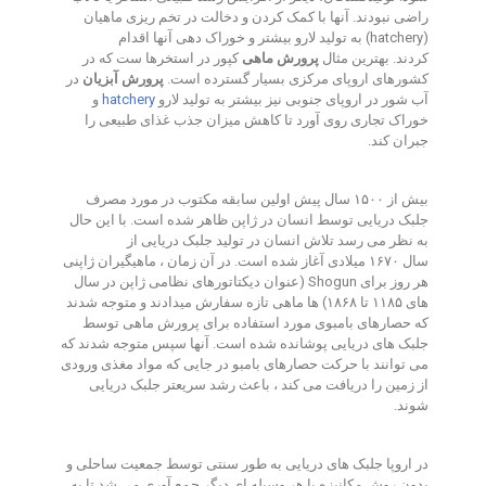
راضی نبودند
.
آنها با کمک کردن و دخالت در تخم ریزی ماهیان
(
hatchery
) به تولید لارو بیشتر و خوراک دهی آنها اقدام
کردند
.
بهترین مثال
پرورش ماهی
کپور در استخرها ست که در
کشورهای اروپای مرکزی بسیار گسترده است
.
پرورش آبزیان
در
آب شور در اروپای جنوبی نیز بیشتر به تولید لارو
hatchery
و
خوراک تجاری روی آورد تا کاهش میزان جذب غذای طبیعی را
جبران کند
.
بیش از ۱۵۰۰ سال پیش اولین سابقه مکتوب در مورد مصرف
جلبک دریایی توسط انسان در ژاپن ظاهر شده است
.
با این حال
به نظر می رسد تلاش انسان در تولید جلبک دریایی از
سال ۱۶۷۰ میلادی آغاز شده است
.
در آن زمان ، ماهیگیران ژاپنی
هر روز برای
Shogun
(عنوان دیکتاتورهای نظامی ژاپن در سال
های ۱۱۸۵ تا ۱۸۶۸) ها ماهی تازه سفارش میدادند و متوجه شدند
که حصارهای بامبوی مورد استفاده برای پرورش ماهی توسط
جلبک های دریایی پوشانده شده است
.
آنها سپس متوجه شدند که
می توانند با حرکت حصارهای بامبو در جایی که مواد مغذی ورودی
از زمین را دریافت می کند ، باعث رشد سریعتر جلبک دریایی
شوند
.
در اروپا جلبک های دریایی به طور سنتی توسط جمعیت ساحلی و
بدون روش مکانیزه یا هر وسیله ای دیگر جمع آوری می شد تا به