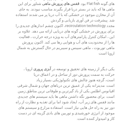
های گونه
fish
Flat
بود
.
قفس های پرورش ماهی
شناور برای این
ماهی ها که باید در بستر دریا قرار بگیرند مناسب نبودند
.
به جای
آن از مخازن موجود در خشکی که با آب دریا پر می شدند استفاده
شد
.
پیشرفت در فن آوری بازیابی و گردش
مجدد
technology
recirculation
، اکنون چشم اندازهای جدیدی را
برای پرورش در خشکی گونه های دریایی ارائه می دهد
.
علاوه بر
این ، امکان کنترل پارامترهای آب به ویژه درجه حرارت ، فعالیت
ها را از محدودیت های آب و هوایی رها می کند
.
اکنون پرورش
ماهی توربوت ، ماهی سیبس و سیبریم در حال گسترش به شمال
اروپا است
یکی دیگر از زمینه های تحقیق و توسعه در
آبزی پروری
اروپا ،
حرکت به سمت پرورش دور از ساحل و در اعماق دریا
است، گرچه هنوز چالش های تکنولوژیکی بسیار زیاد
است
.
مدیترانه یکی از عمیق ترین دریاهای جهان و شمال شرقی
اقیانوس اطلس یکی از باد گیرترین و طوفانی ترین مناطق زمین
است
.
برای محصور نگه داشتن ماهی ها باید سیستم های جدیدی
مانند قفس های زیر آب، ایجاد شود اما برای تغذیه و نظارت از راه
دور نیز به راه حل هایی نیاز است
.
استفاده مزارع و سیستم های
موجود از انرژی خورشیدی و توربین های بادی گزینه ای در دست
کار و امیدوار کننده است
.