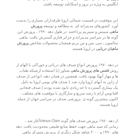
انگلیس به ویژه در نروژ و اسکاتلند توسعه یافتند
.
این موفقیت در قسمت شمالی اروپا طرفداران بسیاری را بدست
آورد
.
کشورهای مدیترانه ای
به مطالعه و توسعه
پرورش
ماهی
سیبس و سیبریم پرداختند
.
در طول دهه ۱۹۹۰ ، پرورش این
گونه ها در سراسر مدیترانه و جزایر قناری گسترش یافت
.
ماهی
سالمون ، سی بس و س بریم همچنان محصولات شاخص
پرورش
ماهیان دریایی
در اروپا هستند
.
در دهه ۱۹۷۰ پرورش انواع صدف های دریائی و خوراکی با الهام از
روش
قفس های پرورش ماهی
شناور (با استفاده ازشبکه طناب
ها و مهار آنها) بهبود یافت
.
همچنین در همان دهه، انواعی از صدف
از ژاپن به آبهای اروپا وارد شد. ( صدف های بومی اروپا به دلیل
یک بیماری گسترده تا حد زیادی نابود شده بودند ) صدف فنجانی
اقیانوس آرام با رشد سریع و سازگاری با موقعیت های مختلف ،
اکنون بیشترین گونه ی
پرورشی صدف در سراسر جهان از جمله
اروپا هستند
.
از دهه ۱۹۸۰ پرورش صدف های گونه
Clam
Venus
آغاز شد ،
زمانی که صید ماهی جهت حفظ منابع طبیعی محدودیت یافت
.
دهه
های ۱۹۹۰ و ۲۰۰۰ شاهد شکل دیگری از پرورش متمرکز ماهی